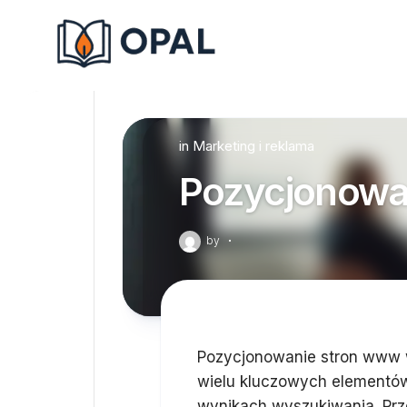
Skip
to
content
in
Marketing i reklama
Pozycjonowa
by
·
Pozycjonowanie stron www w
wielu kluczowych elementów
wynikach wyszukiwania. Prz