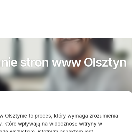
nie stron www Olsztyn
 Olsztynie to proces, który wymaga zrozumienia
, które wpływają na widoczność witryny w
ede wszystkim, istotnym aspektem jest