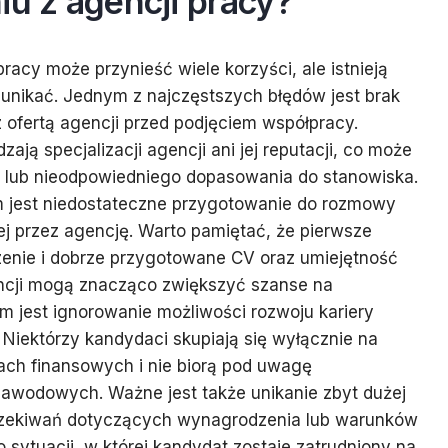
iu z agencji pracy?
pracy może przynieść wiele korzyści, ale istnieją
o unikać. Jednym z najczęstszych błędów jest brak
 ofertą agencji przed podjęciem współpracy.
ają specjalizacji agencji ani jej reputacji, co może
 lub nieodpowiedniego dopasowania do stanowiska.
jest niedostateczne przygotowanie do rozmowy
ej przez agencję. Warto pamiętać, że pierwsze
nie i dobrze przygotowane CV oraz umiejętność
ncji mogą znacząco zwiększyć szanse na
em jest ignorowanie możliwości rozwoju kariery
Niektórzy kandydaci skupiają się wyłącznie na
ach finansowych i nie biorą pod uwagę
awodowych. Ważne jest także unikanie zbyt dużej
oczekiwań dotyczących wynagrodzenia lub warunków
 sytuacji, w której kandydat zostaje zatrudniony na