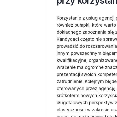
przy korzystan
Korzystanie z usług agencji 
również pułapki, które wart
dokładnego zapoznania się z
Kandydaci często nie sprawdz
prowadzić do rozczarowania
Innym powszechnym błędem 
kwalifikacyjnej organizowan
wrażenie ma ogromne znacze
prezentacji swoich kompete
zatrudnienie. Kolejnym błęd
oferowanych przez agencję. 
krótkoterminowych korzyści
długofalowych perspektyw z
elastyczności w zakresie 
pracy, co może prowadzić do