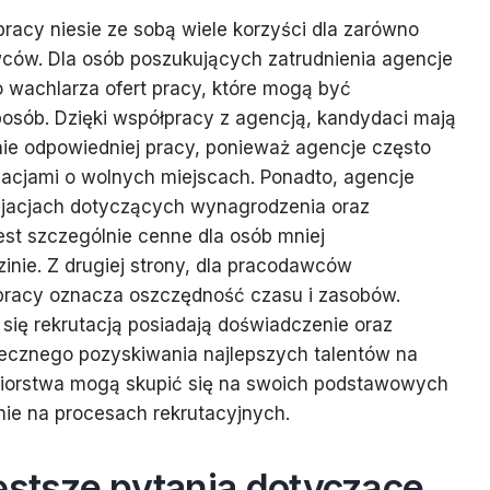
pracy niesie ze sobą wiele korzyści dla zarówno
wców. Dla osób poszukujących zatrudnienia agencje
o wachlarza ofert pracy, które mogą być
osób. Dzięki współpracy z agencją, kandydaci mają
nie odpowiedniej pracy, ponieważ agencje często
macjami o wolnych miejscach. Ponadto, agencje
acjach dotyczących wynagrodzenia oraz
est szczególnie cenne dla osób mniej
inie. Z drugiej strony, dla pracodawców
 pracy oznacza oszczędność czasu i zasobów.
się rekrutacją posiadają doświadczenie oraz
tecznego pozyskiwania najlepszych talentów na
ębiorstwa mogą skupić się na swoich podstawowych
nie na procesach rekrutacyjnych.
ęstsze pytania dotyczące