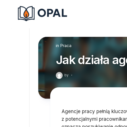
Skip
to
content
in
Praca
Jak działa a
by
·
Agencje pracy pełnią kluczo
z potencjalnymi pracownikam
oznacza poszukiwanie odpow