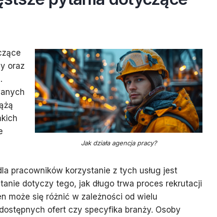
czące
y oraz
.
wanych
iążą
akich
e
Jak działa agencja pracy?
dla pracowników korzystanie z tych usług jest
tanie dotyczy tego, jak długo trwa proces rekrutacji
en może się różnić w zależności od wielu
a dostępnych ofert czy specyfika branży. Osoby