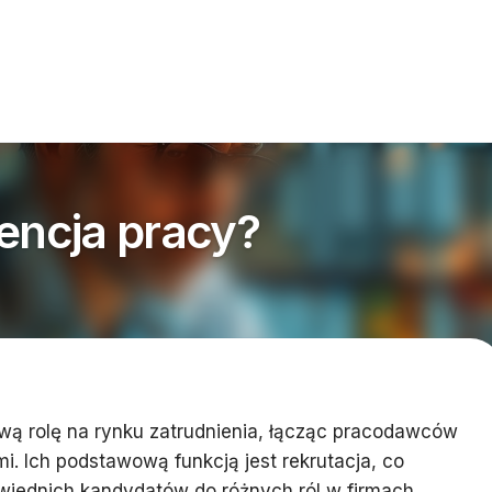
gencja pracy?
wą rolę na rynku zatrudnienia, łącząc pracodawców
i. Ich podstawową funkcją jest rekrutacja, co
iednich kandydatów do różnych ról w firmach.