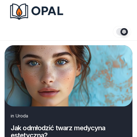
Skip
to
content
in
Uroda
Jak odmłodzić twarz medycyna
estetyczna?