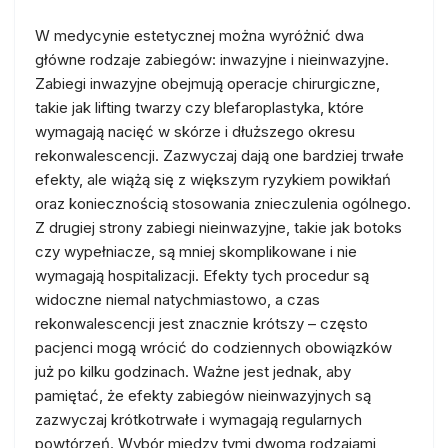
W medycynie estetycznej można wyróżnić dwa
główne rodzaje zabiegów: inwazyjne i nieinwazyjne.
Zabiegi inwazyjne obejmują operacje chirurgiczne,
takie jak lifting twarzy czy blefaroplastyka, które
wymagają nacięć w skórze i dłuższego okresu
rekonwalescencji. Zazwyczaj dają one bardziej trwałe
efekty, ale wiążą się z większym ryzykiem powikłań
oraz koniecznością stosowania znieczulenia ogólnego.
Z drugiej strony zabiegi nieinwazyjne, takie jak botoks
czy wypełniacze, są mniej skomplikowane i nie
wymagają hospitalizacji. Efekty tych procedur są
widoczne niemal natychmiastowo, a czas
rekonwalescencji jest znacznie krótszy – często
pacjenci mogą wrócić do codziennych obowiązków
już po kilku godzinach. Ważne jest jednak, aby
pamiętać, że efekty zabiegów nieinwazyjnych są
zazwyczaj krótkotrwałe i wymagają regularnych
powtórzeń. Wybór między tymi dwoma rodzajami