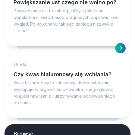
Powiększanie ust czego nie wolno po?
Powiększanie ust to zabieg, który zyskuje na
popularności wśród osób pragnących poprawić swój
wygląd. Po wykonaniu takiego zabiegu niezwykle
istotne...
Uroda
Czy kwas hialuronowy się wchłania?
Kwas hialuronowy to substancja, która naturalnie
występuje w organizmie człowieka, a jego główną
rolą jest nawilżanie i utrzymywanie odpowiedniego
poziomu...
Browse