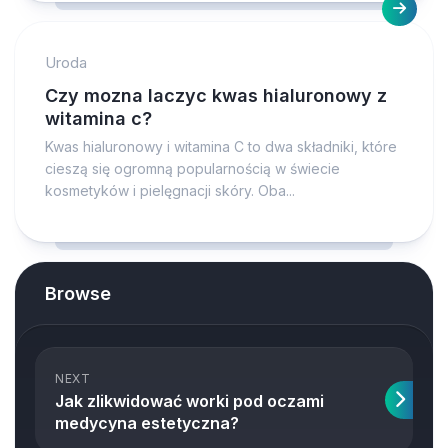
Uroda
Czy mozna laczyc kwas hialuronowy z
witamina c?
Kwas hialuronowy i witamina C to dwa składniki, które
cieszą się ogromną popularnością w świecie
kosmetyków i pielęgnacji skóry. Oba...
Browse
NEXT
Jak zlikwidować worki pod oczami
medycyna estetyczna?