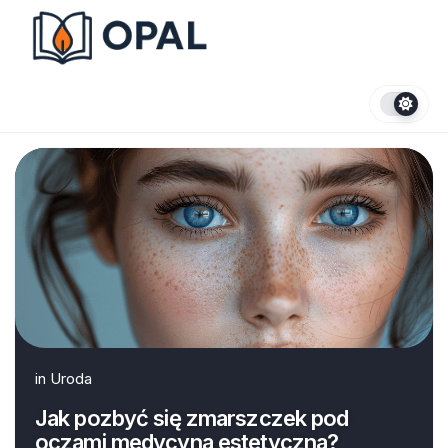
Skip
to
content
in
Uroda
Jak pozbyć się zmarszczek pod
oczami medycyna estetyczna?