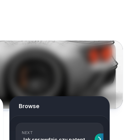
Browse
NEXT
Jak sprawdzic czy patent