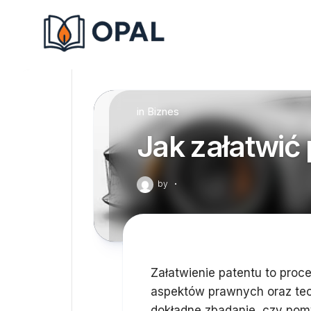
Skip
to
content
in
Biznes
Jak załatwić
by
·
Załatwienie patentu to proc
aspektów prawnych oraz tec
dokładne zbadanie, czy pom