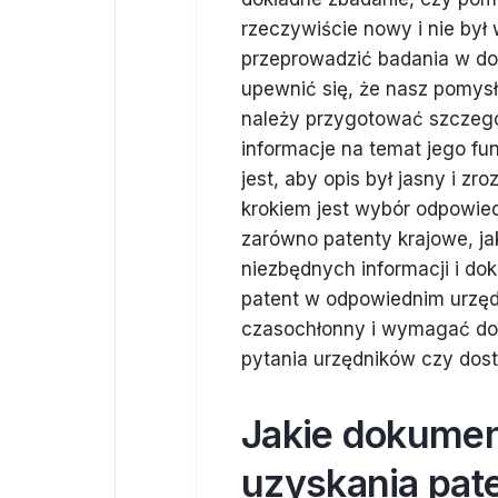
rzeczywiście nowy i nie był
przeprowadzić badania w d
upewnić się, że nasz pomysł
należy przygotować szczegó
informacje na temat jego fu
jest, aby opis był jasny i zr
krokiem jest wybór odpowie
zarówno patenty krajowe, ja
niezbędnych informacji i d
patent w odpowiednim urzęd
czasochłonny i wymagać dod
pytania urzędników czy dos
Jakie dokumen
uzyskania pat