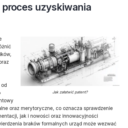
a proces uzyskiwania
e
óżnić
ików,
oraz
 od
Jak załatwić patent?
o
entowy
lne oraz merytoryczne, co oznacza sprawdzenie
ntacji, jak i nowości oraz innowacyjności
wierdzenia braków formalnych urząd może wezwać