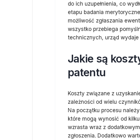
do ich uzupełnienia, co wyd
etapu badania merytoryczneg
możliwość zgłaszania ewentu
wszystko przebiega pomyśln
technicznych, urząd wydaje 
Jakie są kosz
patentu
Koszty związane z uzyskani
zależności od wielu czynnikó
Na początku procesu należy 
które mogą wynosić od kilkus
wzrasta wraz z dodatkowymi
zgłoszenia. Dodatkowo wart