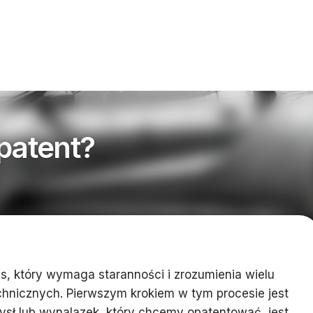
 patent?
es, który wymaga staranności i zrozumienia wielu
hnicznych. Pierwszym krokiem w tym procesie jest
ysł lub wynalazek, który chcemy opatentować, jest