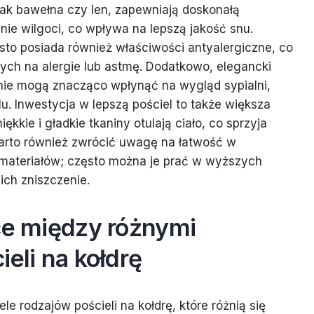
 jak bawełna czy len, zapewniają doskonałą
ie wilgoci, co wpływa na lepszą jakość snu.
ęsto posiada również właściwości antyalergiczne, co
ących na alergie lub astmę. Dodatkowo, elegancki
nie mogą znacząco wpłynąć na wygląd sypialni,
ylu. Inwestycja w lepszą pościel to także większa
kkie i gładkie tkaniny otulają ciało, co sprzyja
 Warto również zwrócić uwagę na łatwość w
i materiałów; często można je prać w wyższych
ch zniszczenie.
ce między różnymi
ieli na kołdrę
le rodzajów pościeli na kołdrę, które różnią się