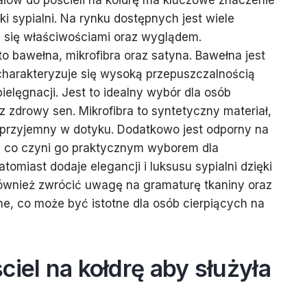
łów do pościeli na kołdrę ma kluczowe znaczenie
ki sypialni. Na rynku dostępnych jest wiele
ią się właściwościami oraz wyglądem.
to bawełna, mikrofibra oraz satyna. Bawełna jest
charakteryzuje się wysoką przepuszczalnością
ielęgnacji. Jest to idealny wybór dla osób
 zdrowy sen. Mikrofibra to syntetyczny materiał,
 i przyjemny w dotyku. Dodatkowo jest odporny na
e, co czyni go praktycznym wyborem dla
omiast dodaje elegancji i luksusu sypialni dzięki
ównież zwrócić uwagę na gramaturę tkaniny oraz
ne, co może być istotne dla osób cierpiących na
ciel na kołdrę aby służyła