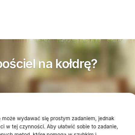
ościel na kołdrę?
drę może wydawać się prostym zadaniem, jednak
i w tej czynności. Aby ułatwić sobie to zadanie,
onych metod, które pomogą w szybkim i