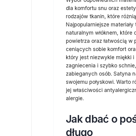
Wybór odpowiednich materia
dla komfortu snu oraz estety
rodzajów tkanin, które różn
Najpopularniejsze materiały 
naturalnym włóknem, które 
powietrza oraz łatwością w p
ceniących sobie komfort oraz
który jest niezwykle miękki
zagniecenia i szybko schni
zabieganych osób. Satyna nat
swojemu połyskowi. Warto r
jej właściwości antyalergicz
alergie.
Jak dbać o poś
długo