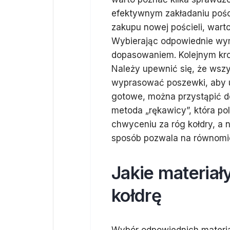
efektywnym zakładaniu pości
zakupu nowej pościeli, wart
Wybierając odpowiednie wym
dopasowaniem. Kolejnym kro
Należy upewnić się, że wszy
wyprasować poszewki, aby u
gotowe, można przystąpić do
metoda „rękawicy”, która pol
chwyceniu za róg kołdry, a n
sposób pozwala na równomier
Jakie materiał
kołdrę