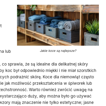
t
Jakie koce są najlepsze?
na lub
 co sprawia, że są idealne dla delikatnej skóry
by koc był odpowiednio miękki i nie miał szorstkich
ch podrażnić skórę. Koce dla niemowląt często
ie jak możliwość przekształcenia w śpiworek lub
szechstronność. Warto również zwrócić uwagę na
 wystarczająco duży, aby można było go używać
 wzory mają znaczenie nie tylko estetyczne; jasne