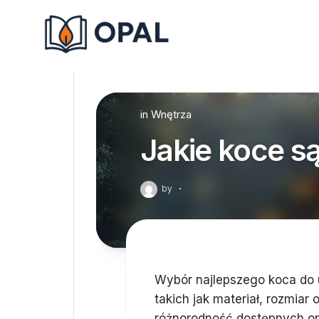
Skip
to
content
in
Wnętrza
Jakie koce s
by
·
Wybór najlepszego koca do 
takich jak materiał, rozmia
różnorodność dostępnych opc