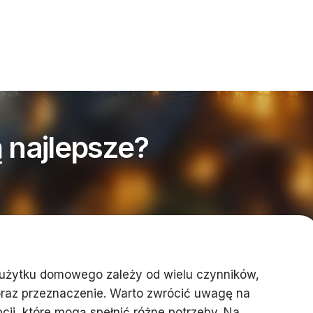
ą najlepsze?
użytku domowego zależy od wielu czynników,
r oraz przeznaczenie. Warto zwrócić uwagę na
ji, które mogą spełnić różne potrzeby. Na