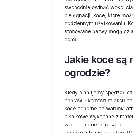
swobodnie owinąć wokół ciał
pielęgnacji; koce, które moż
codziennym użytkowaniu. K
stonowane barwy mogą dział
domu.
Jakie koce są 
ogrodzie?
Kiedy planujemy spędzać cz
poprawić komfort relaksu n
koce odporne na warunki at
piknikowe wykonane z mater
wodoodporne oraz są odporne
się do użytku w ogrodzie. Wa