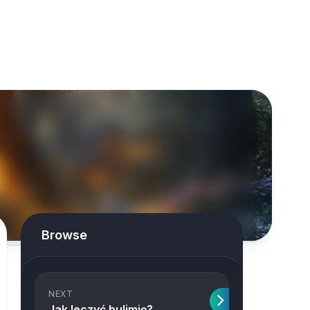
Browse
NEXT
Jak leczyć bulimię?