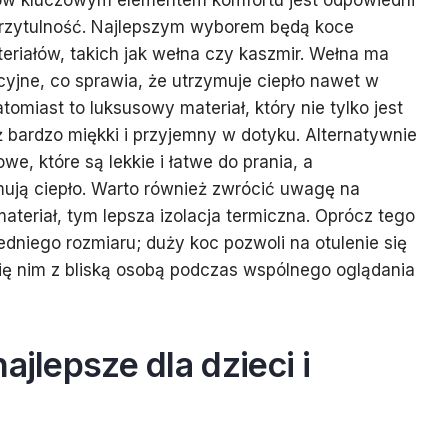
w kluczowym elementem komfortu jest odpowiedni
 przytulność. Najlepszym wyborem będą koce
riałów, takich jak wełna czy kaszmir. Wełna ma
cyjne, co sprawia, że utrzymuje ciepło nawet w
tomiast to luksusowy materiał, który nie tylko jest
ż bardzo miękki i przyjemny w dotyku. Alternatywnie
, które są lekkie i łatwe do prania, a
mują ciepło. Warto również zwrócić uwagę na
ateriał, tym lepsza izolacja termiczna. Oprócz tego
edniego rozmiaru; duży koc pozwoli na otulenie się
 się nim z bliską osobą podczas wspólnego oglądania
ajlepsze dla dzieci i