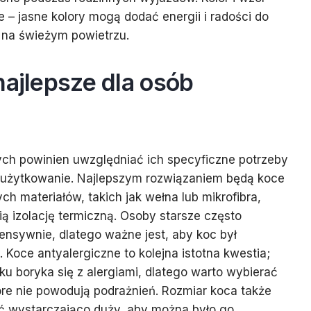
 – jasne kolory mogą dodać energii i radości do
na świeżym powietrzu.
najlepsze dla osób
ych powinien uwzględniać ich specyficzne potrzeby
 użytkowanie. Najlepszym rozwiązaniem będą koce
ch materiałów, takich jak wełna lub mikrofibra,
ą izolację termiczną. Osoby starsze często
tensywnie, dlatego ważne jest, aby koc był
. Koce antyalergiczne to kolejna istotna kwestia;
u boryka się z alergiami, dlatego warto wybierać
tóre nie powodują podrażnień. Rozmiar koca także
ć wystarczająco duży, aby można było go