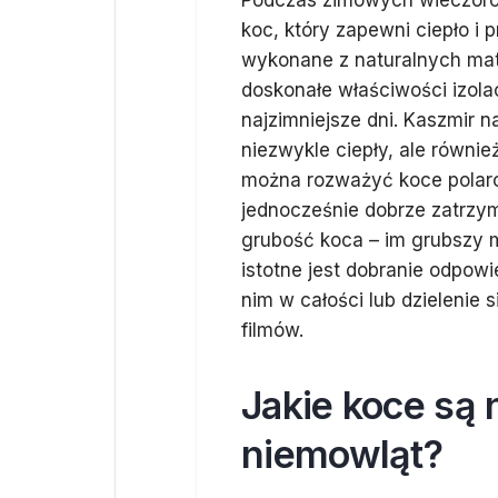
Podczas zimowych wieczoró
koc, który zapewni ciepło i
wykonane z naturalnych mate
doskonałe właściwości izola
najzimniejsze dni. Kaszmir na
niezwykle ciepły, ale równie
można rozważyć koce polarowe
jednocześnie dobrze zatrzy
grubość koca – im grubszy m
istotne jest dobranie odpowi
nim w całości lub dzielenie
filmów.
Jakie koce są n
niemowląt?