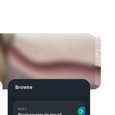
Browse
NEXT
Piaskowanie ile trwa?