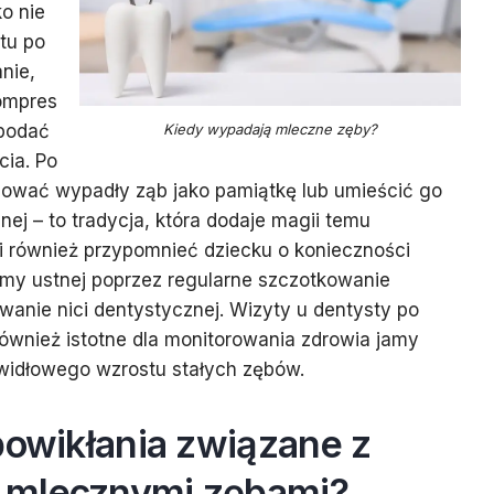
o nie
tu po
anie,
ompres
Kiedy wypadają mleczne zęby?
 podać
cia. Po
hować wypadły ząb jako pamiątkę lub umieścić go
ej – to tradycja, która dodaje magii temu
 również przypomnieć dziecku o konieczności
amy ustnej poprzez regularne szczotkowanie
anie nici dentystycznej. Wizyty u dentysty po
ównież istotne dla monitorowania zdrowia jamy
awidłowego wzrostu stałych zębów.
powikłania związane z
 mlecznymi zębami?