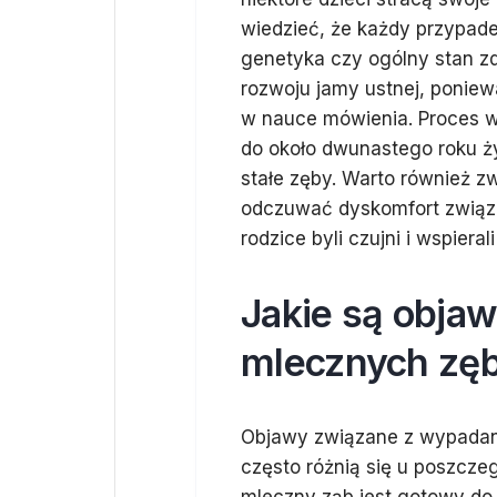
wiedzieć, że każdy przypadek
genetyka czy ogólny stan zd
rozwoju jamy ustnej, ponie
w nauce mówienia. Proces 
do około dwunastego roku ży
stałe zęby. Warto również z
odczuwać dyskomfort związ
rodzice byli czujni i wspiera
Jakie są obja
mlecznych zę
Objawy związane z wypadan
często różnią się u poszcze