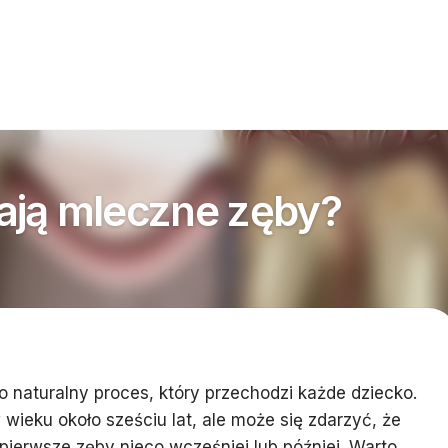
ają mleczne zęby?
naturalny proces, który przechodzi każde dziecko.
wieku około sześciu lat, ale może się zdarzyć, że
 pierwsze zęby nieco wcześniej lub później. Warto