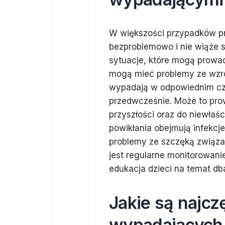
W większości przypadków p
bezproblemowo i nie wiąże s
sytuacje, które mogą prowadz
mogą mieć problemy ze wzro
wypadają w odpowiednim czas
przedwcześnie. Może to pr
przyszłości oraz do niewłaś
powikłania obejmują infekcj
problemy ze szczęką związa
jest regularne monitorowani
edukacja dzieci na temat db
Jakie są najcz
wypadających