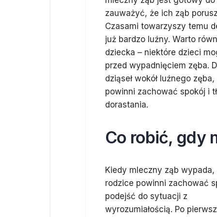
mleczny ząb jest gotowy do 
zauważyć, że ich ząb porusz
Czasami towarzyszy temu del
już bardzo luźny. Warto ró
dziecka – niektóre dzieci mo
przed wypadnięciem zęba. D
dziąseł wokół luźnego zęba
powinni zachować spokój i t
dorastania.
Co robić, gdy
Kiedy mleczny ząb wypada,
rodzice powinni zachować sp
podejść do sytuacji z
wyrozumiałością. Po pierwsz