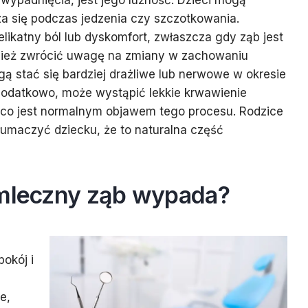
wypadnięcia, jest jego luźność. Dzieci mogą
a się podczas jedzenia czy szczotkowania.
ikatny ból lub dyskomfort, zwłaszcza gdy ząb jest
wnież zwrócić uwagę na zmiany w zachowaniu
gą stać się bardziej drażliwe lub nerwowe w okresie
odatkowo, może wystąpić lekkie krwawienie
, co jest normalnym objawem tego procesu. Rodzice
łumaczyć dziecku, że to naturalna część
 mleczny ząb wypada?
okój i
e,