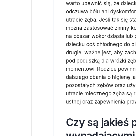
warto upewnić się, że dzieck
odczuwa bólu ani dyskomfor
utracie zęba. Jeśli tak się st
można zastosować zimny k
na obszar wokół dziąsła lub
dziecku coś chłodnego do pi
drugie, ważne jest, aby zac
pod poduszką dla wróżki zębn
momentowi. Rodzice powinni
dalszego dbania o higienę j
pozostałych zębów oraz używ
utracie mlecznego zęba są r
ustnej oraz zapewnienia pr
Czy są jakieś 
wypadającymi