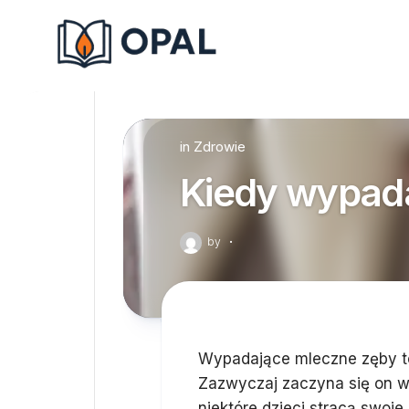
Skip
to
content
in
Zdrowie
Kiedy wypad
by
·
Wypadające mleczne zęby to 
Zazwyczaj zaczyna się on w 
niektóre dzieci stracą swoje