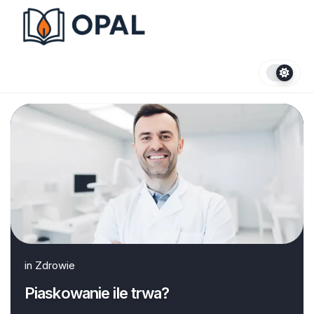
Skip
to
content
in
Zdrowie
Piaskowanie ile trwa?