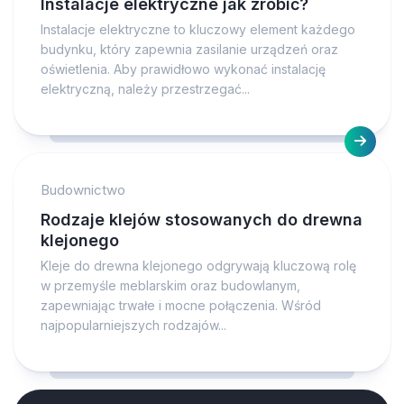
Instalacje elektryczne jak zrobić?
Instalacje elektryczne to kluczowy element każdego
budynku, który zapewnia zasilanie urządzeń oraz
oświetlenia. Aby prawidłowo wykonać instalację
elektryczną, należy przestrzegać...
Budownictwo
Rodzaje klejów stosowanych do drewna
klejonego
Kleje do drewna klejonego odgrywają kluczową rolę
w przemyśle meblarskim oraz budowlanym,
zapewniając trwałe i mocne połączenia. Wśród
najpopularniejszych rodzajów...