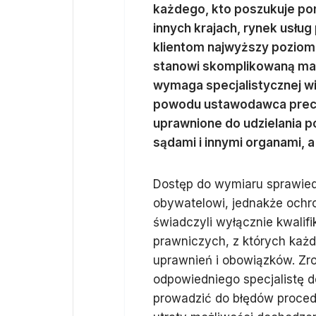
każdego, kto poszukuje po
innych krajach, rynek usług
klientom najwyższy poziom
stanowi skomplikowaną mate
wymaga specjalistycznej wi
powodu ustawodawca precyz
uprawnione do udzielania 
sądami i innymi organami,
Dostęp do wymiaru sprawie
obywatelowi, jednakże och
świadczyli wyłącznie kwalifi
prawniczych, z których każ
uprawnień i obowiązków. Zro
odpowiedniego specjalistę 
prowadzić do błędów proced