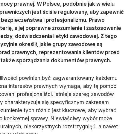
mocy prawnej. W Polsce, podobnie jak w wielu
 prawniczych jest ściśle regulowany, aby zapewnić
 bezpieczeństwa i profesjonalizmu. Prawo
rię, a jej poprawne zrozumienie i zastosowanie
edzy, doświadczenia i etyki zawodowej. Z tego
yjnie określił, jakie grupy zawodowe są
porad prawnych, reprezentowania klientów przed
 a także sporządzania dokumentów prawnych.
dliwości powinien być zagwarantowany każdemu
rona interesów prawnych wymaga, aby tę pomoc
kowani profesjonaliści. Istnieje szereg zawodów
dy charakteryzuje się specyficznym zakresem
zumienie tych różnic jest kluczowe, aby wybrać
do konkretnej sprawy. Niewłaściwy wybór może
uralnych, niekorzystnych rozstrzygnięć, a nawet