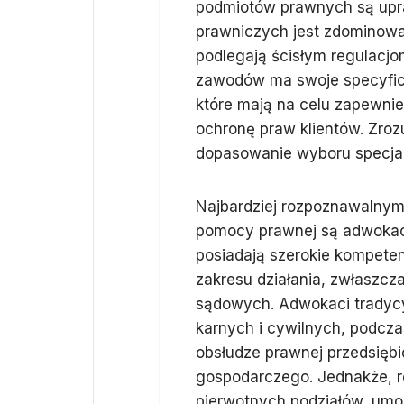
podmiotów prawnych są upra
prawniczych jest zdominowa
podlegają ścisłym regulacj
zawodów ma swoje specyficz
które mają na celu zapewnie
ochronę praw klientów. Zroz
dopasowanie wyboru specjal
Najbardziej rozpoznawalny
pomocy prawnej są adwokaci
posiadają szerokie kompeten
zakresu działania, zwłaszcz
sądowych. Adwokaci tradycy
karnych i cywilnych, podcza
obsłudze prawnej przedsiębi
gospodarczego. Jednakże, re
pierwotnych podziałów, umo