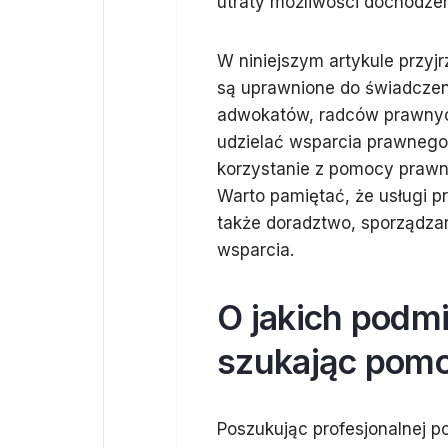
utraty możliwości dochodze
W niniejszym artykule przyj
są uprawnione do świadczen
adwokatów, radców prawnych
udzielać wsparcia prawnego
korzystanie z pomocy prawne
Warto pamiętać, że usługi pr
także doradztwo, sporządzan
wsparcia.
O jakich podm
szukając pom
Poszukując profesjonalnej p