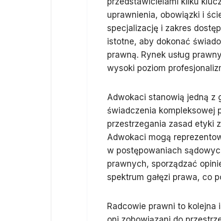
przedstawicielami kilku kl
uprawnienia, obowiązki i ści
specjalizację i zakres dostę
istotne, aby dokonać świad
prawną. Rynek usług prawny
wysoki poziom profesjonaliz
Adwokaci stanowią jedną z
świadczenia kompleksowej p
przestrzegania zasad etyki
Adwokaci mogą reprezentow
w postępowaniach sądowych,
prawnych, sporządzać opinie
spektrum gałęzi prawa, co 
Radcowie prawni to kolejna 
oni zobowiązani do przestrz