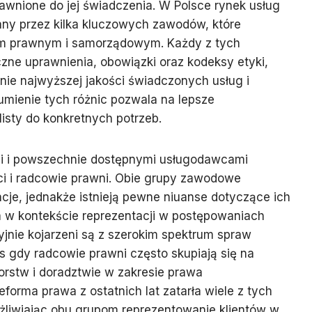
wnione do jej świadczenia. W Polsce rynek usług
ny przez kilka kluczowych zawodów, które
om prawnym i samorządowym. Każdy z tych
ne uprawnienia, obowiązki oraz kodeksy etyki,
nie najwyższej jakości świadczonych usług i
umienie tych różnic pozwala na lepsze
isty do konkretnych potrzeb.
mi i powszechnie dostępnymi usługodawcami
 i radcowie prawni. Obie grupy zawodowe
cje, jednakże istnieją pewne niuanse dotyczące ich
a w kontekście reprezentacji w postępowaniach
jnie kojarzeni są z szerokim spektrum spraw
s gdy radcowie prawni często skupiają się na
orstw i doradztwie w zakresie prawa
forma prawa z ostatnich lat zatarła wiele z tych
żliwiając obu grupom reprezentowanie klientów w