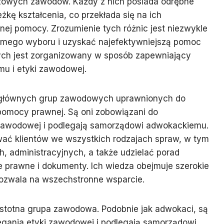
uczowych zawodów. Każdy z nich posiada odrębne
eżkę kształcenia, co przekłada się na ich
pnej pomocy. Zrozumienie tych różnic jest niezwykle
omego wyboru i uzyskać najefektywniejszą pomoc
ch jest zorganizowany w sposób zapewniający
mu i etyki zawodowej.
 głównych grup zawodowych uprawnionych do
omocy prawnej. Są oni zobowiązani do
 zawodowej i podlegają samorządowi adwokackiemu.
ać klientów we wszystkich rodzajach spraw, w tym
 administracyjnych, a także udzielać porad
 prawne i dokumenty. Ich wiedza obejmuje szerokie
pozwala na wszechstronne wsparcie.
istotna grupa zawodowa. Podobnie jak adwokaci, są
egania etyki zawodowej i podlegają samorządowi