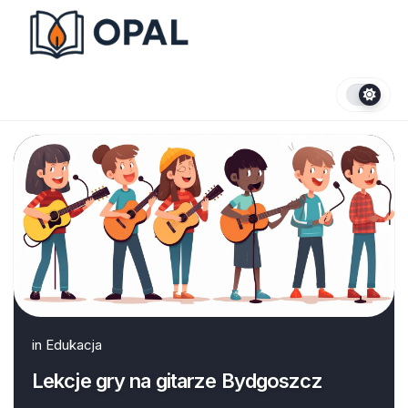
Skip
to
content
in
Edukacja
Lekcje gry na gitarze Bydgoszcz