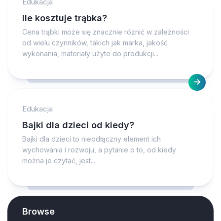
Edukacja
Ile kosztuje trąbka?
Cena trąbki może się znacznie różnić w zależności
od wielu czynników, takich jak marka, jakość
wykonania, materiały użyte do produkcji...
Edukacja
Bajki dla dzieci od kiedy?
Bajki dla dzieci to nieodłączny element ich
wychowania i rozwoju, a pytanie o to, od kiedy
można je czytać, jest...
Browse