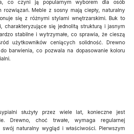
za, co czyni ją popularnym wyborem dla osób
 rozwiązań. Meble z sosny mają ciepły, naturalny
nuje się z różnymi stylami wnętrzarskimi. Buk to
, charakteryzujące się jednolitą strukturą i jasnym
rdzo stabilne i wytrzymałe, co sprawia, że cieszą
śród użytkowników ceniących solidność. Drewno
 do barwienia, co pozwala na dopasowanie koloru
alni.
żka drewniane w sypialni,
ez lata
pialni służyły przez wiele lat, konieczne jest
ie. Drewno, choć trwałe, wymaga regularnej
 swój naturalny wygląd i właściwości. Pierwszym