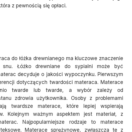
tóra z pewnością się opłaci.
ć materac do łóżka
aby zapewnić komfort
aca do łóżka drewnianego ma kluczowe znaczenie
u snu. Łóżko drewniane do sypialni może być
 materac decyduje o jakości wypoczynku. Pierwszym
ferencji dotyczących twardości materaca. Materace
nio twarde lub twarde, a wybór zależy od
 stanu zdrowia użytkownika. Osoby z problemami
ają twardsze materace, które lepiej wspierają
ów. Kolejnym ważnym aspektem jest materiał, z
terac. Najpopularniejsze rodzaje to materace
ateksowe. Materace sprężynowe, zwłaszcza te z