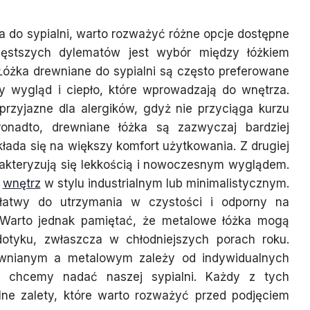
a do sypialni, warto rozważyć różne opcje dostępne
ęstszych dylematów jest wybór między łóżkiem
óżka drewniane do sypialni są często preferowane
y wygląd i ciepło, które wprowadzają do wnętrza.
 przyjazne dla alergików, gdyż nie przyciąga kurzu
Ponadto, drewniane łóżka są zazwyczaj bardziej
kłada się na większy komfort użytkowania. Z drugiej
rakteryzują się lekkością i nowoczesnym wyglądem.
o
wnętrz
w stylu industrialnym lub minimalistycznym.
t łatwy do utrzymania w czystości i odporny na
 Warto jednak pamiętać, że metalowe łóżka mogą
otyku, zwłaszcza w chłodniejszych porach roku.
wnianym a metalowym zależy od indywidualnych
aki chcemy nadać naszej sypialni. Każdy z tych
lne zalety, które warto rozważyć przed podjęciem