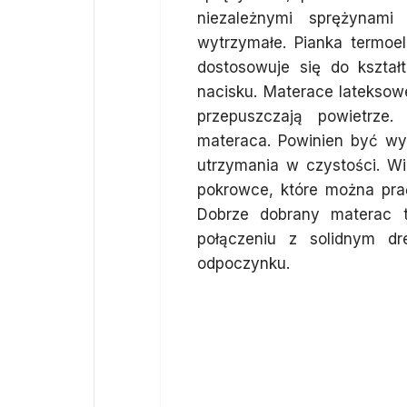
niezależnymi sprężynami
wytrzymałe. Pianka termoe
dostosowuje się do kształ
nacisku. Materace lateksowe
przepuszczają powietrze
materaca. Powinien być wy
utrzymania w czystości. 
pokrowce, które można prać
Dobrze dobrany materac 
połączeniu z solidnym dr
odpoczynku.
Jakie dodatk
łóżkiem drew