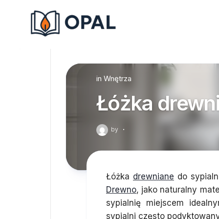
Skip
to
content
in
Wnętrza
Łóżka drewni
by
·
Łóżka
drewniane
do sypialn
Drewno
, jako naturalny mate
sypialnię miejscem ideal
sypialni często podyktowany 