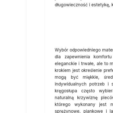
długowieczność i estetykę, k
Jak wybra
drewnianego, 
Wybór odpowiedniego mater
dla zapewnienia komfort
eleganckie i trwałe, ale to
krokiem jest określenie pre
mogą być miękkie, śred
indywidualnych potrzeb i
kręgosłupa często wybier
naturalną krzywiznę plec
którego wykonany jest ma
sprężynowe, piankowe i l