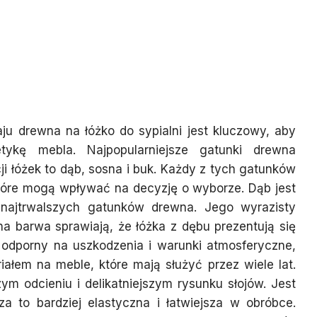
o wybrać na łóżko do
 sosna czy buk?
u drewna na łóżko do sypialni jest kluczowy, aby
tykę mebla. Najpopularniejsze gatunki drewna
 łóżek to dąb, sosna i buk. Każdy z tych gatunków
tóre mogą wpływać na decyzję o wyborze. Dąb jest
 najtrwalszych gatunków drewna. Jego wyrazisty
na barwa sprawiają, że łóżka z dębu prezentują się
 odporny na uszkodzenia i warunki atmosferyczne,
ałem na meble, które mają służyć przez wiele lat.
ym odcieniu i delikatniejszym rysunku słojów. Jest
za to bardziej elastyczna i łatwiejsza w obróbce.