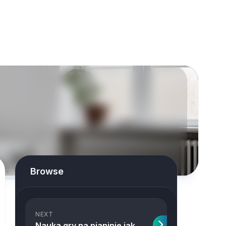
Browse
NEXT
Nauka gry na pianinie jak