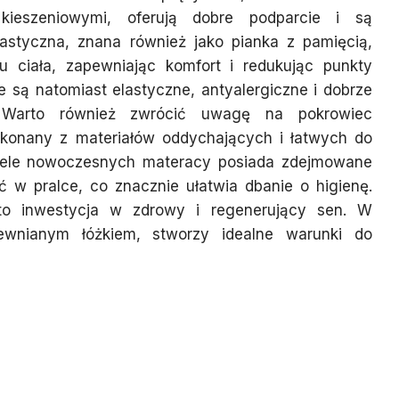
 kieszeniowymi, oferują dobre podparcie i są
lastyczna, znana również jako pianka z pamięcią,
tu ciała, zapewniając komfort i redukując punkty
 są natomiast elastyczne, antyalergiczne i dobrze
. Warto również zwrócić uwagę na pokrowiec
konany z materiałów oddychających i łatwych do
Wiele nowoczesnych materacy posiada zdejmowane
 w pralce, co znacznie ułatwia dbanie o higienę.
to inwestycja w zdrowy i regenerujący sen. W
ewnianym łóżkiem, stworzy idealne warunki do
i wybrać do sypialni z
nianym