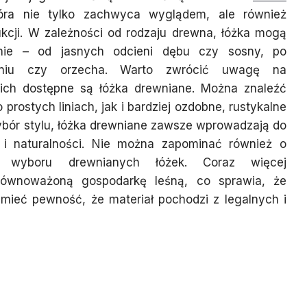
tóra nie tylko zachwyca wyglądem, ale również
ukcji. W zależności od rodzaju drewna, łóżka mogą
dnie – od jasnych odcieni dębu czy sosny, po
oniu czy orzecha. Warto zwrócić uwagę na
kich dostępne są łóżka drewniane. Można znaleźć
rostych liniach, jak i bardziej ozdobne, rustykalne
ybór stylu, łóżka drewniane zawsze wprowadzają do
u i naturalności. Nie można zapominać również o
h wyboru drewnianych łóżek. Coraz więcej
równoważoną gospodarkę leśną, co sprawia, że
 mieć pewność, że materiał pochodzi z legalnych i
 wybrać do sypialni:
 metalowe?