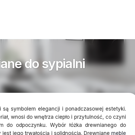
ane do sypialni
i są symbolem elegancji i ponadczasowej estetyki.
riał, wnosi do wnętrza ciepło i przytulność, co czyni
nym do odpoczynku. Wybór łóżka drewnianego do
jest jego trwałością i solidnością. Drewniane
meble