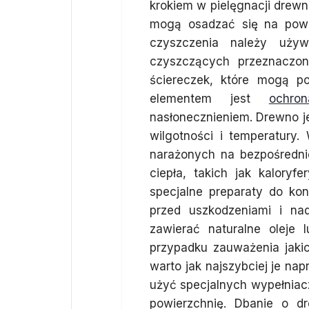
krokiem w pielęgnacji drewni
mogą osadzać się na powi
czyszczenia należy używ
czyszczących przeznaczon
ściereczek, które mogą 
elementem jest
ochron
nasłonecznieniem. Drewno je
wilgotności i temperatury
narażonych na bezpośrednie
ciepła, takich jak kalory
specjalne preparaty do ko
przed uszkodzeniami i na
zawierać naturalne oleje
przypadku zauważenia jakic
warto jak najszybciej je na
użyć specjalnych wypełniac
powierzchnię. Dbanie o d