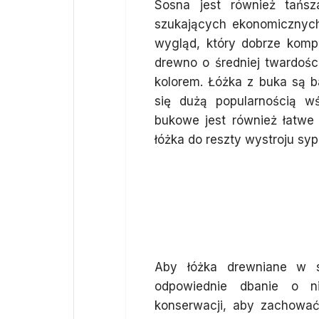
Sosna jest również tańs
szukających ekonomicznych
wygląd, który dobrze kompo
drewno o średniej twardości
kolorem. Łóżka z buka są ba
się dużą popularnością w
bukowe jest również łatwe
łóżka do reszty wystroju sypi
Jak dbać o łó
aby służyły prz
Aby łóżka drewniane w sy
odpowiednie dbanie o n
konserwacji, aby zachować