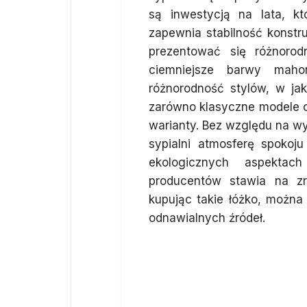
są inwestycją na lata, k
zapewnia stabilność konstr
prezentować się różnoro
ciemniejsze barwy mah
różnorodność stylów, w ja
zarówno klasyczne modele o p
warianty. Bez względu na w
sypialni atmosferę spokoj
ekologicznych aspektac
producentów stawia na z
kupując takie łóżko, można
odnawialnych źródeł.
Jakie łóżko
drewniane czy