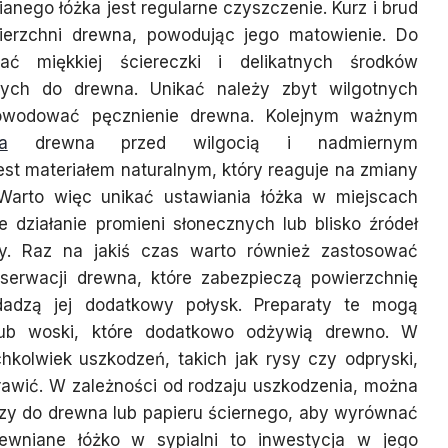
anego łóżka jest regularne czyszczenie. Kurz i brud
erzchni drewna, powodując jego matowienie. Do
ać miękkiej ściereczki i delikatnych środków
ych do drewna. Unikać należy zbyt wilgotnych
powodować pęcznienie drewna. Kolejnym ważnym
a
drewna przed wilgocią i nadmiernym
st materiałem naturalnym, który reaguje na zmiany
. Warto więc unikać ustawiania łóżka w miejscach
 działanie promieni słonecznych lub blisko źródeł
fery. Raz na jakiś czas warto również zastosować
nserwacji drewna, które zabezpieczą powierzchnię
dadzą jej dodatkowy połysk. Preparaty te mogą
 lub woski, które dodatkowo odżywią drewno. W
hkolwiek uszkodzeń, takich jak rysy czy odpryski,
prawić. W zależności od rodzaju uszkodzenia, można
zy do drewna lub papieru ściernego, aby wyrównać
rewniane łóżko w sypialni to inwestycja w jego