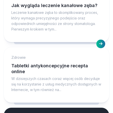
Jak wygląda leczenie kanałowe zęba?
Leczenie kanałowe zęba to skomplikowany proces,
który wymaga precyzyjnego podejścia oraz
odpowiednich umiejętności ze strony stomatologa.
Pierwszym krokiem w tym...
Zdrowie
Tabletki antykoncepcyjne recepta
online
W dzisiejszych czasach coraz więcej osób decyduje
się na korzystanie z usług medycznych dostępnych w
Internecie, w tym również na...