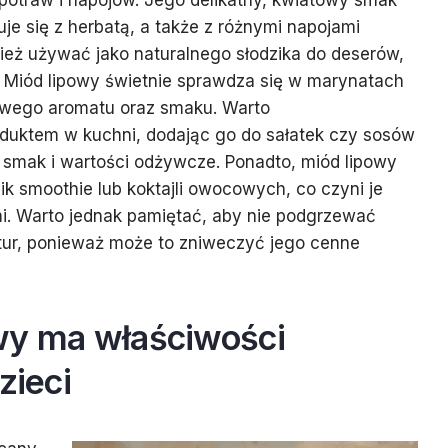
potraw i napojów. Jego delikatny, kwiatowy smak
je się z herbatą, a także z różnymi napojami
ż używać jako naturalnego słodzika do deserów,
y. Miód lipowy świetnie sprawdza się w marynatach
owego aromatu oraz smaku. Warto
uktem w kuchni, dodając go do sałatek czy sosów
h smak i wartości odżywcze. Ponadto, miód lipowy
k smoothie lub koktajli owocowych, co czyni je
i. Warto jednak pamiętać, aby nie podgrzewać
ur, ponieważ może to zniweczyć jego cenne
wy ma właściwości
zieci