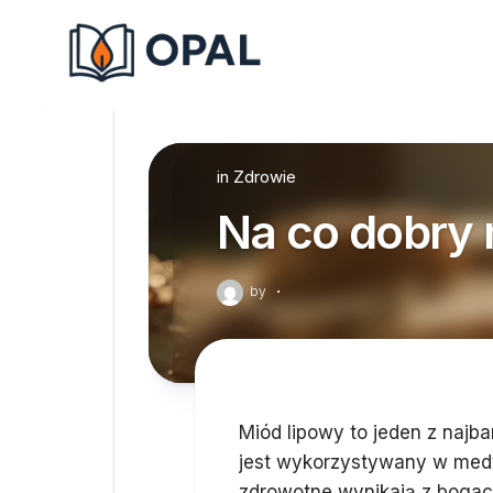
Skip
to
content
in
Zdrowie
Na co dobry 
by
·
Miód lipowy to jeden z najb
jest wykorzystywany w medy
zdrowotne wynikają z bogac