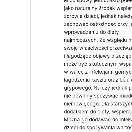
Miód lipowy jest często pol
jako naturalny środek wspie
zdrowie dzieci, jednak należ
zachować ostrożność przy j
wprowadzaniu do diety
najmłodszych. Ze względu n
swoje właściwości przeciwz
i łagodzące objawy przeziębi
może być skutecznym wspa
w walce z infekcjami górny
łagodzeniu kaszlu oraz bólu 
grypowego. Należy jednak pa
nie powinny spożywać miodu
niemowlęcego. Dla starszyc
dodatkiem do diety, wspier
Można go dodawać do mleka 
dzieci do spożywania warto