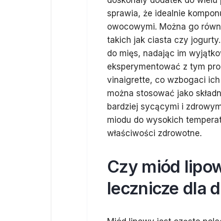
doskonały dodatek do wielu 
sprawia, że idealnie komponu
owocowymi. Można go równie
takich jak ciasta czy jogurt
do mięs, nadając im wyjątk
eksperymentować z tym prod
vinaigrette, co wzbogaci ic
można stosować jako składni
bardziej sycącymi i zdrowym
miodu do wysokich temperat
właściwości zdrowotne.
Czy miód lipo
lecznicze dla d