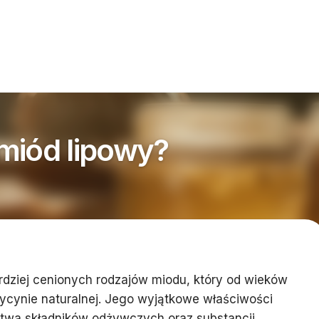
miód lipowy?
ardziej cenionych rodzajów miodu, który od wieków
cynie naturalnej. Jego wyjątkowe właściwości
twa składników odżywczych oraz substancji