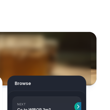
Browse
NEXT
Co to WIBOR 3m?