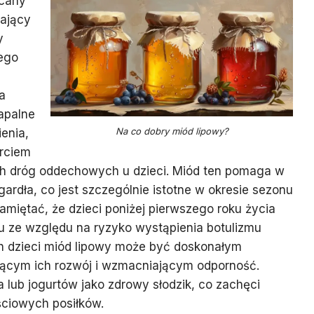
ecany
rający
y
ego
a
apalne
Na co dobry miód lipowy?
enia,
rciem
ch dróg oddechowych u dzieci. Miód ten pomaga w
gardła, co jest szczególnie istotne w okresie sezonu
miętać, że dzieci poniżej pierwszego roku życia
 ze względu na ryzyko wystąpienia botulizmu
h dzieci miód lipowy może być doskonałym
ającym ich rozwój i wzmacniającym odporność.
lub jogurtów jako zdrowy słodzik, co zachęci
ściowych posiłków.