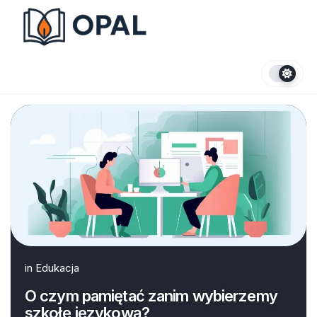
Skip
to
content
in
Edukacja
O czym pamiętać zanim wybierzemy
szkołę językową?