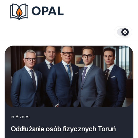
Skip
to
content
in
Biznes
Oddłużanie osób fizycznych Toruń