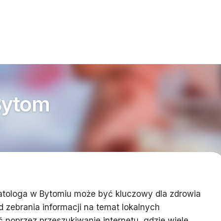
Bytom
tologa w Bytomiu może być kluczowy dla zdrowia
d zebrania informacji na temat lokalnych
ć poprzez przeszukiwanie internetu, gdzie wiele