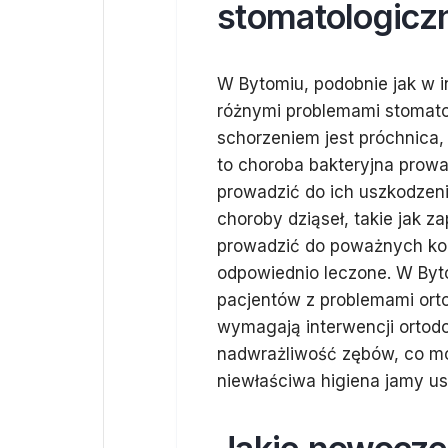
stomatologicz
W Bytomiu, podobnie jak w i
różnymi problemami stomato
schorzeniem jest próchnica, 
to choroba bakteryjna prow
prowadzić do ich uszkodzen
choroby dziąseł, takie jak z
prowadzić do poważnych kon
odpowiednio leczone. W Byt
pacjentów z problemami orto
wymagają interwencji ortodo
nadwrażliwość zębów, co mo
niewłaściwa higiena jamy us