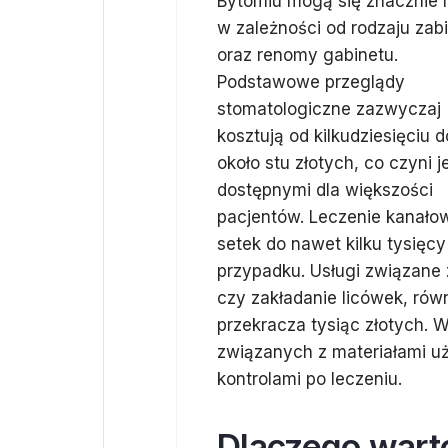
Bytomiu mogą się znacznie 
w zależności od rodzaju zab
oraz renomy gabinetu.
Podstawowe przeglądy
stomatologiczne zazwyczaj
kosztują od kilkudziesięciu d
około stu złotych, co czyni j
dostępnymi dla większości
pacjentów. Leczenie kanałow
setek do nawet kilku tysięc
przypadku. Usługi związane 
czy zakładanie licówek, rów
przekracza tysiąc złotych.
związanych z materiałami 
kontrolami po leczeniu.
Dlaczego wart