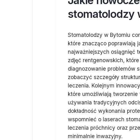
Jakie nowocze
stomatolodzy 
Stomatolodzy w Bytomiu cora
które znacząco poprawiają j
najważniejszych osiągnięć 
zdjęć rentgenowskich, które
diagnozowanie problemów st
zobaczyć szczegóły struktur
leczenia. Kolejnym innowac
które umożliwiają tworzeni
używania tradycyjnych odci
dokładność wykonania prote
wspomnieć o laserach stoma
leczenia próchnicy oraz pr
minimalnie inwazyjny.