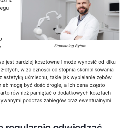
różnić
iegu
o
Stomatolog Bytom
e
e jest bardziej kosztowne i może wynosić od kilku
y złotych, w zależności od stopnia skomplikowania
z estetyką uśmiechu, takie jak wybielanie zębów
nież mogą być dość drogie, a ich cena często
 Warto również pamiętać o dodatkowych kosztach
używanymi podczas zabiegów oraz ewentualnymi
o regularnie odwiedzać