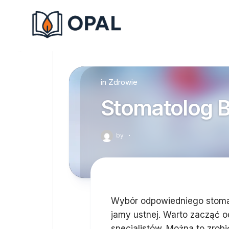
Skip
to
content
in
Zdrowie
Stomatolog 
by
·
Wybór odpowiedniego stoma
jamy ustnej. Warto zacząć o
specjalistów. Można to zrobi