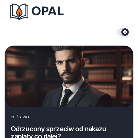
Skip
to
content
in
Prawo
Odrzucony sprzeciw od nakazu
zapłaty co dalej?