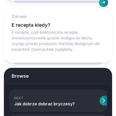
Zdrowie
E recepta kiedy?
E-recepta, czyli elektroniczna recepta,
zrewolucjonizowała sposób dostępu do leków,
czyniąc proces prostszym i bardziej dostępnym dla
pacjentów. Zanim jednak zagłębimy...
Browse
NEXT
Jak dobrze dobrać bryczesy?