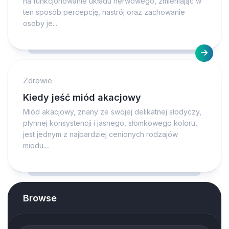
na funkcjonowanie układu nerwowego, zmieniając w
ten sposób percepcję, nastrój oraz zachowanie
osoby je...
Zdrowie
Kiedy jeść miód akacjowy
Miód akacjowy, znany ze swojej delikatnej słodyczy,
płynnej konsystencji i jasnego, słomkowego koloru,
jest jednym z najbardziej cenionych rodzajów
miodu....
Browse