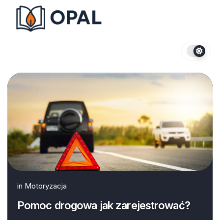
Skip
to
content
in
Motoryzacja
Pomoc drogowa jak zarejestrować?