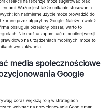
; brak reakcji na recenzje może sugerować brak
lientami. Ważne jest także unikanie stosowania
owych; ich nadmierne użycie może prowadzić do
est karane przez algorytmy Google. Należy również
i firma obsługuje określony obszar, warto to
egoriach. Nie można zapominać o mobilnej wersji
ała prawidłowo na urządzeniach mobilnych, może to
ynikach wyszukiwania.
ać media społecznościowe
pozycjonowania Google
ywają coraz większą rolę w strategiach
cząco wpłynąć na pozycjonowanie Google map.