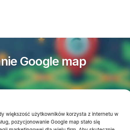
nie Google map
dy większość użytkowników korzysta z internetu w
usług, pozycjonowanie Google map stało się
ii marketingowej dla wielu firm. Aby skutecznie