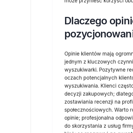
może przynieść korzyści obu
Dlaczego opini
pozycjonowan
Opinie klientów mają ogrom
jednym z kluczowych czynn
wyszukiwarki. Pozytywne rec
oczach potencjalnych klient
wyszukiwania. Klienci częst
decyzji zakupowych; dlateg
zostawiania recenzji na prof
społecznościowych. Warto 
opinie; profesjonalna odpo
do skorzystania z usług firm