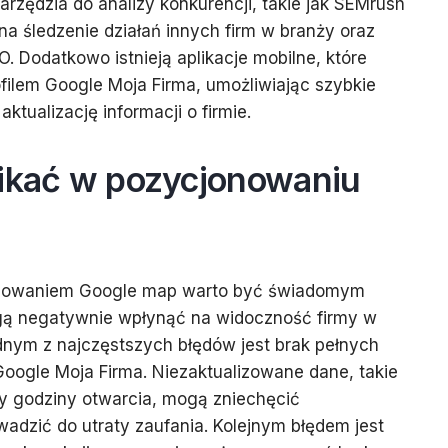
rzędzia do analizy konkurencji, takie jak SEMrush
na śledzenie działań innych firm w branży oraz
EO. Dodatkowo istnieją aplikacje mobilne, które
ilem Google Moja Firma, umożliwiając szybkie
ktualizację informacji o firmie.
nikać w pozycjonowaniu
onowaniem Google map warto być świadomym
gą negatywnie wpłynąć na widoczność firmy w
nym z najczęstszych błędów jest brak pełnych
u Google Moja Firma. Niezaktualizowane dane, takie
zy godziny otwarcia, mogą zniechęcić
wadzić do utraty zaufania. Kolejnym błędem jest