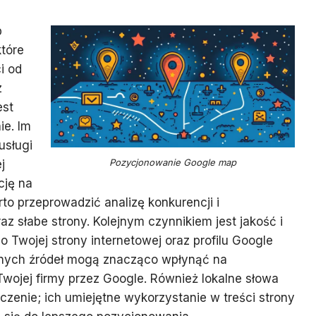
p
które
i od
z
est
ie. Im
usługi
Pozycjonowanie Google map
j
cję na
o przeprowadzić analizę konkurencji i
z słabe strony. Kolejnym czynnikiem jest jakość i
 Twojej strony internetowej oraz profilu Google
odnych źródeł mogą znacząco wpłynąć na
wojej firmy przez Google. Również lokalne słowa
enie; ich umiejętne wykorzystanie w treści strony