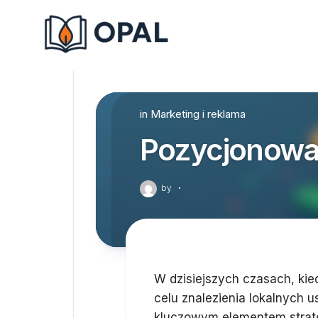
Skip
to
content
in
Marketing i reklama
Pozycjonowa
by
·
W dzisiejszych czasach, kie
celu znalezienia lokalnych 
kluczowym elementem strateg