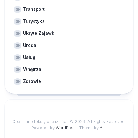
Transport
Turystyka
Ukryte Zajawki
Uroda
Usługi
Wnętrza
Zdrowie
Opal i inne teksty opalizujące © 2026. All Rights Reserved.
Powered by
WordPress
. Theme by
Alx
.