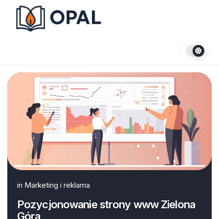
Skip
to
content
in
Marketing i reklama
Pozycjonowanie strony www Zielona
Góra