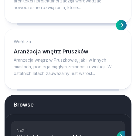
architekci i projektanci zaczęli wprowadzać
nowoczesne rozwiązania, które...
Wnętrza
Aranżacja wnętrz Pruszków
Aranżacja wnętrz w Pruszkowie, jak i w innych
miastach, podlega ciągłym zmianom i ewolucji. W
ostatnich latach zauważalny jest wzrost...
Browse
NEXT