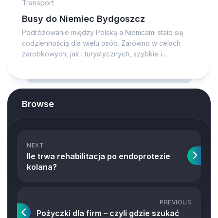
Transport
Busy do Niemiec Bydgoszcz
Podróżowanie między Polską a Niemcami stało się
codziennością dla wielu osób. Zarówno w celach
zarobkowych, jak i turystycznych, szybkie i...
Browse
NEXT
Ile trwa rehabilitacja po endoprotezie
kolana?
PREVIOUS
Pożyczki dla firm – czyli gdzie szukać