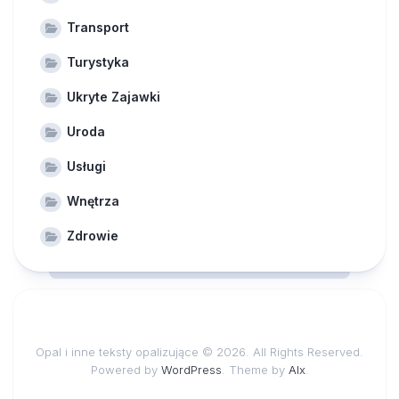
Transport
Turystyka
Ukryte Zajawki
Uroda
Usługi
Wnętrza
Zdrowie
Opal i inne teksty opalizujące © 2026. All Rights Reserved.
Powered by
WordPress
. Theme by
Alx
.