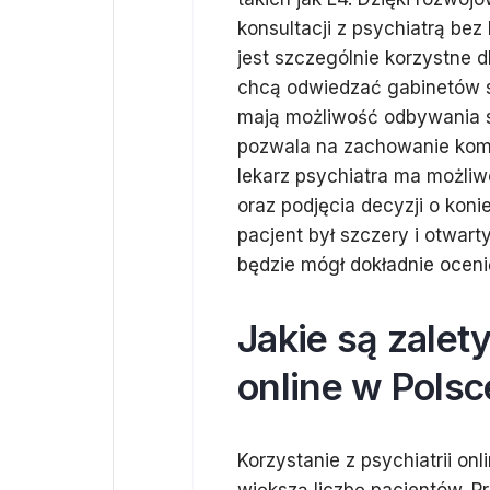
konsultacji z psychiatrą be
jest szczególnie korzystne 
chcą odwiedzać gabinetów st
mają możliwość odbywania s
pozwala na zachowanie komf
lekarz psychiatra ma możli
oraz podjęcia decyzji o kon
pacjent był szczery i otwar
będzie mógł dokładnie ocenić
Jakie są zalet
online w Polsc
Korzystanie z psychiatrii on