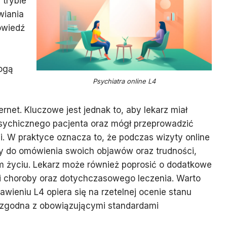
 trybie
wiania
owiedź
mogą
Psychiatra online L4
net. Kluczowe jest jednak to, aby lekarz miał
psychicznego pacjenta oraz mógł przeprowadzić
i. W praktyce oznacza to, że podczas wizyty online
y do omówienia swoich objawów oraz trudności,
m życiu. Lekarz może również poprosić o dodatkowe
ii choroby oraz dotychczasowego leczenia. Warto
wieniu L4 opiera się na rzetelnej ocenie stanu
ć zgodna z obowiązującymi standardami