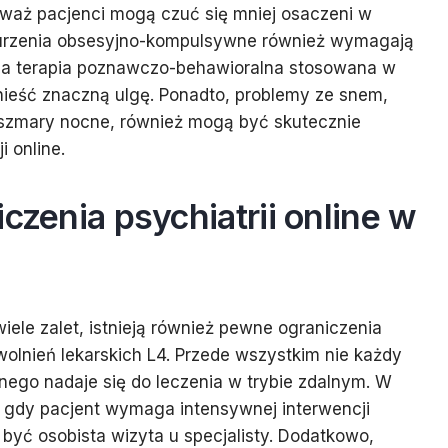
waż pacjenci mogą czuć się mniej osaczeni w
urzenia obsesyjno-kompulsywne również wymagają
i, a terapia poznawczo-behawioralna stosowana w
ynieść znaczną ulgę. Ponadto, problemy ze snem,
oszmary nocne, również mogą być skutecznie
 online.
iczenia psychiatrii online w
iele zalet, istnieją również pewne ograniczenia
lnień lekarskich L4. Przede wszystkim nie każdy
ego nadaje się do leczenia w trybie zdalnym. W
 gdy pacjent wymaga intensywnej interwencji
yć osobista wizyta u specjalisty. Dodatkowo,