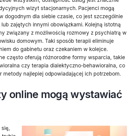
rzede wszystkim, dostępność usług jest znacznie
adycyjnych wizyt stacjonarnych. Pacjenci mogą
w dogodnym dla siebie czasie, co jest szczególnie
lub zajętych innymi obowiązkami. Kolejną istotną
zny związany z możliwością rozmowy z psychiatrą w
wisku domowym. Taki sposób terapii eliminuje
niem do gabinetu oraz czekaniem w kolejce.
ne często oferują różnorodne formy wsparcia, takie
ioralna czy terapia dialektyczno-behawioralna, co
 metody najlepiej odpowiadającej ich potrzebom.
zy online mogą wystawiać
się,