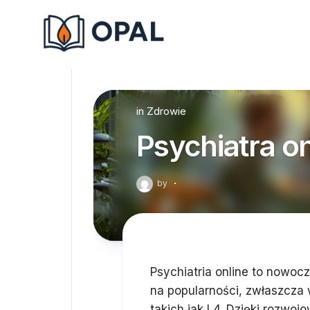
Skip
to
content
in
Zdrowie
Psychiatra on
by
·
Psychiatria online to nowoc
na popularności, zwłaszcza 
takich jak L4. Dzięki rozwoj