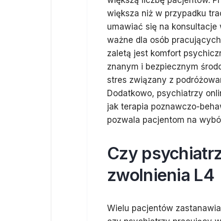
większą liczbę pacjentów. P
większa niż w przypadku tr
umawiać się na konsultacje 
ważne dla osób pracujących 
zaletą jest komfort psychic
znanym i bezpiecznym środo
stres związany z podróżowa
Dodatkowo, psychiatrzy onli
jak terapia poznawczo-behaw
pozwala pacjentom na wybór
Czy psychiatr
zwolnienia L4
Wielu pacjentów zastanawia 