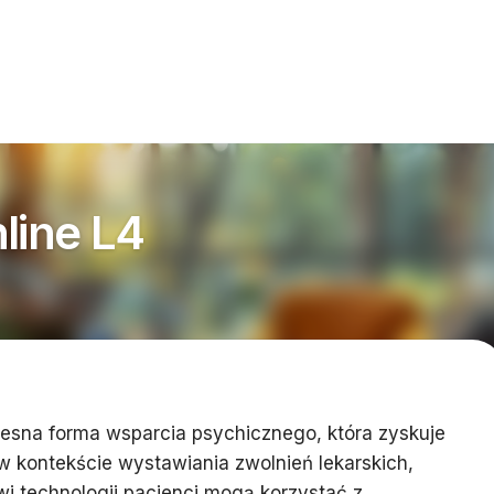
line L4
zesna forma wsparcia psychicznego, która zyskuje
w kontekście wystawiania zwolnień lekarskich,
owi technologii pacjenci mogą korzystać z