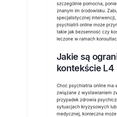
szczególnie pomocna, ponie
znanym im środowisku. Zab
specjalistycznej interwencj
psychiatrii online może prz
takie jak bezsenność czy k
leczone w ramach konsultacji
Jakie są ogran
kontekście L4
Choć psychiatria online ma w
związane z wystawianiem zwo
przypadek zdrowia psychiczn
sytuacjach kryzysowych lub
medycznej, konieczna może b