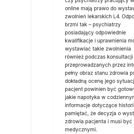
czy psychiatrzy pracujący w
online mają prawo do wysta
zwolnień lekarskich L4. Odp
brzmi tak – psychiatrzy
posiadający odpowiednie
kwalifikacje i uprawnienia 
wystawiać takie zwolnienia
również podczas konsultacji
przeprowadzanych przez inter
pełny obraz stanu zdrowia 
dokładną ocenę jego sytuacj
pacjent powinien być gotow
jakie napotyka w codzienny
informacje dotyczące histor
pamiętać, że decyzja o wysta
zdrowia pacjenta i musi by
medycznymi.