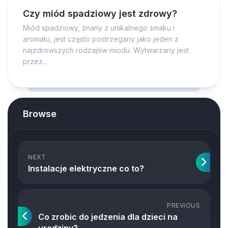
Czy miód spadziowy jest zdrowy?
Miód spadziowy, znany z unikalnego smaku i
aromatu, jest często postrzegany jako jeden z
najzdrowszych rodzajów miodu. Wytwarzany jest
przez...
Browse
NEXT
Instalacje elektryczne co to?
PREVIOUS
Co zrobic do jedzenia dla dzieci na
urodziny?