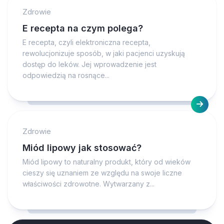
Zdrowie
E recepta na czym polega?
E recepta, czyli elektroniczna recepta,
rewolucjonizuje sposób, w jaki pacjenci uzyskują
dostęp do leków. Jej wprowadzenie jest
odpowiedzią na rosnące...
Zdrowie
Miód lipowy jak stosować?
Miód lipowy to naturalny produkt, który od wieków
cieszy się uznaniem ze względu na swoje liczne
właściwości zdrowotne. Wytwarzany z...