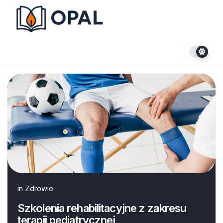
Skip
to
content
in
Zdrowie
Szkolenia rehabilitacyjne z zakresu
terapii pediatrycznej