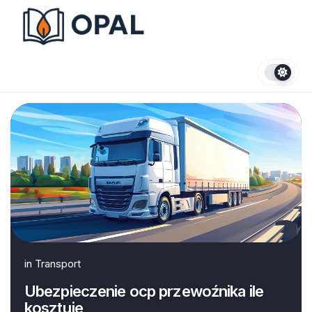
Skip
to
content
in
Transport
Ubezpieczenie ocp przewoźnika ile
kosztuje