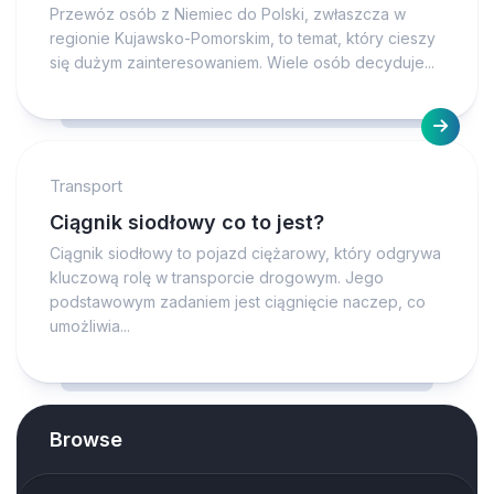
Przewóz osób z Niemiec do Polski, zwłaszcza w
regionie Kujawsko-Pomorskim, to temat, który cieszy
się dużym zainteresowaniem. Wiele osób decyduje...
Transport
Ciągnik siodłowy co to jest?
Ciągnik siodłowy to pojazd ciężarowy, który odgrywa
kluczową rolę w transporcie drogowym. Jego
podstawowym zadaniem jest ciągnięcie naczep, co
umożliwia...
Browse