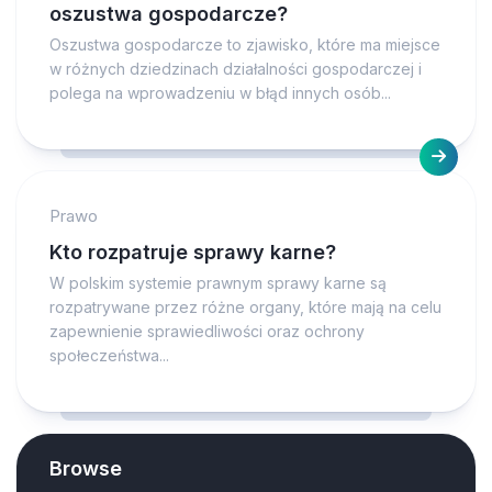
oszustwa gospodarcze?
Oszustwa gospodarcze to zjawisko, które ma miejsce
w różnych dziedzinach działalności gospodarczej i
polega na wprowadzeniu w błąd innych osób...
Prawo
Kto rozpatruje sprawy karne?
W polskim systemie prawnym sprawy karne są
rozpatrywane przez różne organy, które mają na celu
zapewnienie sprawiedliwości oraz ochrony
społeczeństwa...
Browse