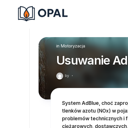
Skip
to
content
in
Motoryzacja
Usuwanie Ad
by
·
System AdBlue, choć zaproj
tlenków azotu (NOx) w poja
problemów technicznych i 
ciężarowych, dostawczych, 