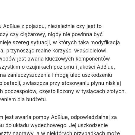
AdBlue z pojazdu, niezależnie czy jest to
zy czy ciężarowy, nigdy nie powinna być
ieje szereg sytuacji, w których taka modyfikacja
, przynosząc realne korzyści właścicielowi.
wodów jest awaria kluczowych komponentów
ystkim o czujnikach poziomu i jakości AdBlue,
 na zanieczyszczenia i mogą ulec uszkodzeniu
loatacji, zwłaszcza przy stosowaniu płynu niskiej
ch podzespołów, często liczony w tysiącach złotych,
eniem dla budżetu.
 jest awaria pompy AdBlue, odpowiedzialnej za
nu do układu wydechowego. Jej uszkodzenie
oszty naprawy, a w niektórych przypadkach może