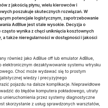
w z jakością płynu, wielu kierowców i
owych poszukuje skutecznych rozwiązań. W
czącym potencjale logistycznym, zapotrzebowanie
wania AdBlue jest stale wysokie. Decyzja o
często wynika z chęci uniknięcia kosztownych
 a także nieregularności w dostępności i jakości
ny również jako AdBlue off lub emulator AdBlue,
b elektronicznym dezaktywowanie systemu wtrysku
owego. Choć może wydawać się to prostym
alistycznej wiedzy i precyzyjnego
azić pojazdu na dalsze komplikacje. Nieprawidłowe
wadzić do błędów komputera pokładowego, utraty
ego unieruchomienia przez systemy diagnostyczne
est skorzystanie z usług sprawdzonych warsztatów,