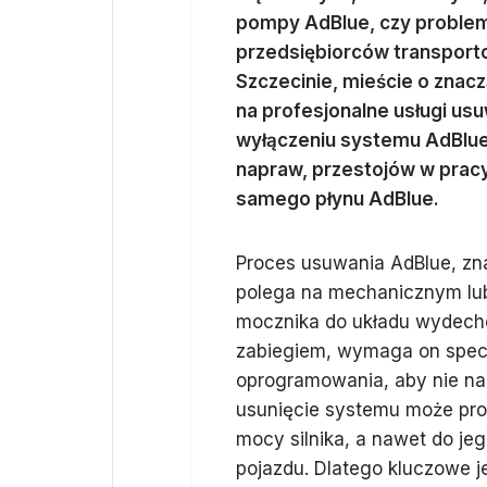
pompy AdBlue, czy problemó
przedsiębiorców transport
Szczecinie, mieście o zna
na profesjonalne usługi usu
wyłączeniu systemu AdBlue 
napraw, przestojów w pracy,
samego płynu AdBlue.
Proces usuwania AdBlue, zna
polega na mechanicznym lu
mocznika do układu wydech
zabiegiem, wymaga on specj
oprogramowania, aby nie nar
usunięcie systemu może pro
mocy silnika, a nawet do j
pojazdu. Dlatego kluczowe j