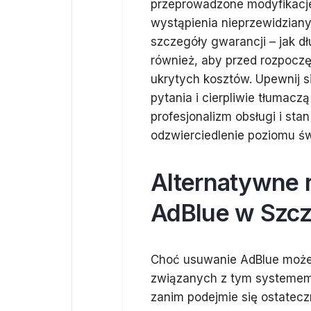
przeprowadzone modyfikacje.
wystąpienia nieprzewidzian
szczegóły gwarancji – jak dł
również, aby przed rozpocz
ukrytych kosztów. Upewnij s
pytania i cierpliwie tłumac
profesjonalizm obsługi i sta
odzwierciedlenie poziomu ś
Alternatywne 
AdBlue w Szcz
Choć usuwanie AdBlue moż
związanych z tym systemem,
zanim podejmie się ostatec