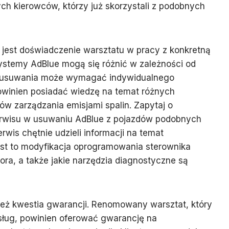
h kierowców, którzy już skorzystali z podobnych
est doświadczenie warsztatu w pracy z konkretną
ystemy AdBlue mogą się różnić w zależności od
ch usuwania może wymagać indywidualnego
owinien posiadać wiedzę na temat różnych
ów zarządzania emisjami spalin. Zapytaj o
erwisu w usuwaniu AdBlue z pojazdów podobnych
rwis chętnie udzieli informacji na temat
st to modyfikacja oprogramowania sterownika
atora, a także jakie narzędzia diagnostyczne są
ież kwestia gwarancji. Renomowany warsztat, który
sług, powinien oferować gwarancję na