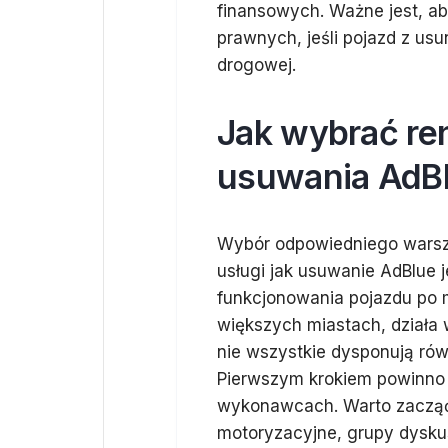
finansowych. Ważne jest, a
prawnych, jeśli pojazd z us
drogowej.
Jak wybrać re
usuwania AdBl
Wybór odpowiedniego warszt
usługi jak usuwanie AdBlue 
funkcjonowania pojazdu po m
większych miastach, działa 
nie wszystkie dysponują ró
Pierwszym krokiem powinno b
wykonawcach. Warto zacząć o
motoryzacyjne, grupy dysku