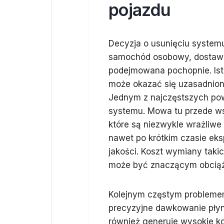
pojazdu
Decyzja o usunięciu systemu 
samochód osobowy, dostawc
podejmowana pochopnie. Istn
może okazać się uzasadniona
Jednym z najczęstszych po
systemu. Mowa tu przede wsz
które są niezwykle wrażliwe
nawet po krótkim czasie eksp
jakości. Koszt wymiany taki
może być znaczącym obciąż
Kolejnym częstym problemem
precyzyjne dawkowanie pły
również generuje wysokie k