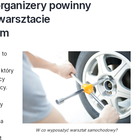
organizery powinny
warsztacie
ym
 to
który
cy
cy.
ły
na
W co wyposażyć warsztat samochodowy?
t