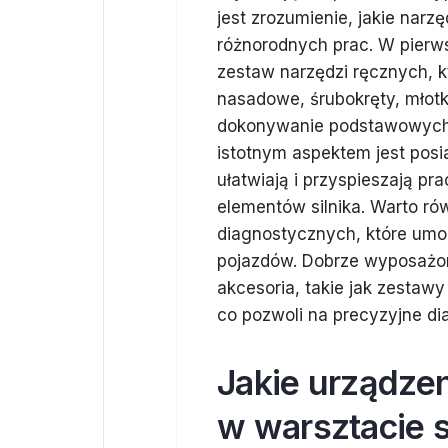
jest zrozumienie, jakie nar
różnorodnych prac. W pierw
zestaw narzędzi ręcznych, k
nasadowe, śrubokręty, młotk
dokonywanie podstawowych n
istotnym aspektem jest pos
ułatwiają i przyspieszają 
elementów silnika. Warto ró
diagnostycznych, które umoż
pojazdów. Dobrze wyposażon
akcesoria, takie jak zestawy
co pozwoli na precyzyjne di
Jakie urządzen
w warsztacie