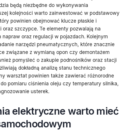
zędzia będą niezbędne do wykonywania
szej kolejności warto zainwestować w podstawowy
tóry powinien obejmować klucze płaskie i
i oraz szczypce. Te elementy pozwalają na
apraw oraz regulacji w pojazdach. Kolejnym
iadanie narzędzi pneumatycznych, które znacznie
prace związane z wymianą opon czy demontażem
wnież pomyśleć o zakupie podnośników oraz stacji
liwiają dokładną analizę stanu technicznego
y warsztat powinien także zawierać różnorodne
 do pomiaru ciśnienia oleju czy temperatury silnika,
agnozowanie usterek.
ia elektryczne warto mieć
 samochodowym