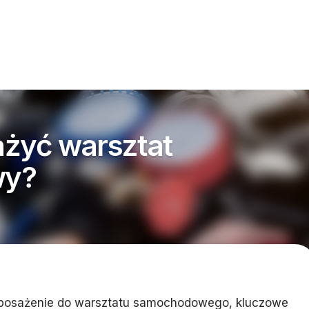
żyć warsztat
wy?
posażenie do warsztatu samochodowego, kluczowe