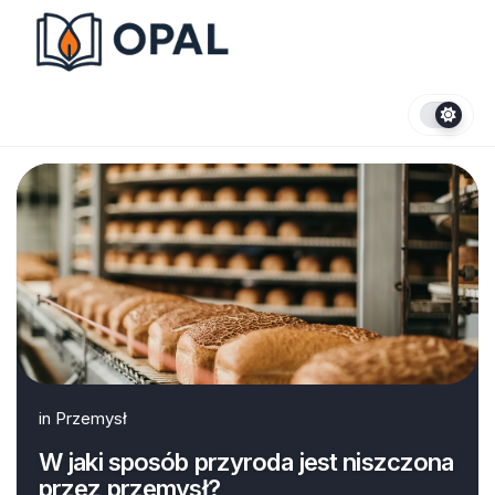
Skip
to
content
in
Przemysł
W jaki sposób przyroda jest niszczona
przez przemysł?