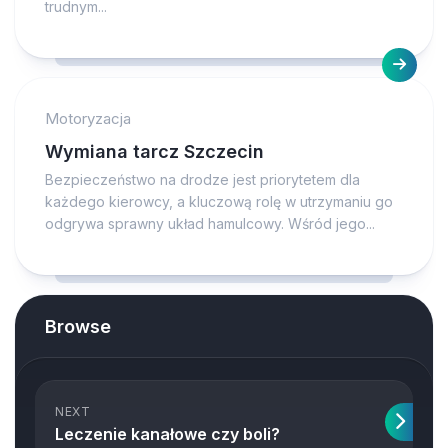
trudnym...
Motoryzacja
Wymiana tarcz Szczecin
Bezpieczeństwo na drodze jest priorytetem dla
każdego kierowcy, a kluczową rolę w utrzymaniu go
odgrywa sprawny układ hamulcowy. Wśród jego...
Browse
NEXT
Leczenie kanałowe czy boli?