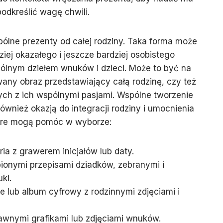
odkreślić wagę chwili.
ólne prezenty od całej rodziny. Taka forma może
iej okazałego i jeszcze bardziej osobistego
ólnym dziełem wnuków i dzieci. Może to być na
wany obraz przedstawiający całą rodzinę, czy też
h z ich wspólnymi pasjami. Wspólne tworzenie
ównież okazją do integracji rodziny i umocnienia
 które mogą pomóc w wyborze:
ia z grawerem inicjałów lub daty.
bionymi przepisami dziadków, zebranymi i
ki.
e lub album cyfrowy z rodzinnymi zdjęciami i
bawnymi grafikami lub zdjęciami wnuków.