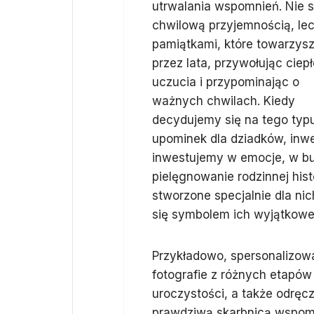
utrwalania wspomnień. Nie 
chwilową przyjemnością, le
pamiątkami, które towarzys
przez lata, przywołując ciep
uczucia i przypominając o
ważnych chwilach. Kiedy
decydujemy się na tego typ
upominek dla dziadków, inwe
inwestujemy w emocje, w bud
pielęgnowanie rodzinnej hist
stworzone specjalnie dla nic
się symbolem ich wyjątkowej 
Przykładowo, spersonalizow
fotografie z różnych etapów
uroczystości, a także odręcz
prawdziwą skarbnicą wspomni