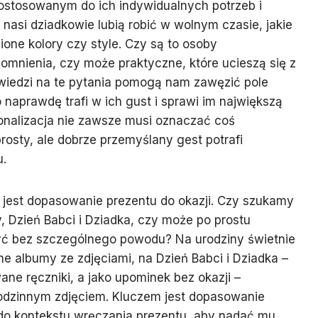
stosowanym do ich indywidualnych potrzeb i
nasi dziadkowie lubią robić w wolnym czasie, jakie
bione kolory czy style. Czy są to osoby
mnienia, czy może praktyczne, które ucieszą się z
iedzi na te pytania pomogą nam zawęzić pole
 naprawdę trafi w ich gust i sprawi im największą
onalizacja nie zawsze musi oznaczać coś
sty, ale dobrze przemyślany gest potrafi
u.
est dopasowanie prezentu do okazji. Czy szukamy
, Dzień Babci i Dziadka, czy może po prostu
ć bez szczególnego powodu? Na urodziny świetnie
e albumy ze zdjęciami, na Dzień Babci i Dziadka –
ane ręczniki, a jako upominek bez okazji –
odzinnym zdjęciem. Kluczem jest dopasowanie
ji do kontekstu wręczania prezentu, aby nadać mu