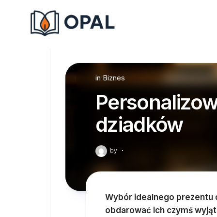
Skip
to
content
in
Biznes
Personalizow
dziadków
by
·
Wybór idealnego prezentu
obdarować ich czymś wyją