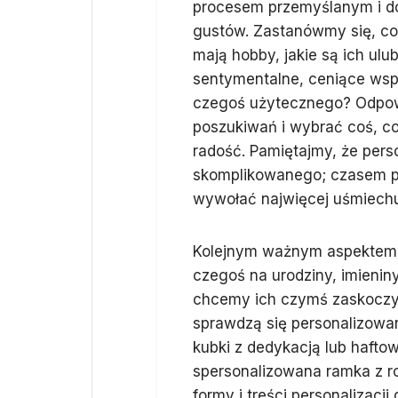
procesem przemyślanym i do
gustów. Zastanówmy się, co 
mają hobby, jakie są ich ulu
sentymentalne, ceniące wspo
czegoś użytecznego? Odpow
poszukiwań i wybrać coś, co
radość. Pamiętajmy, że pers
skomplikowanego; czasem pro
wywołać najwięcej uśmiech
Kolejnym ważnym aspektem j
czegoś na urodziny, imieniny
chcemy ich czymś zaskoczy
sprawdzą się personalizowan
kubki z dedykacją lub haftow
spersonalizowana ramka z r
formy i treści personalizac