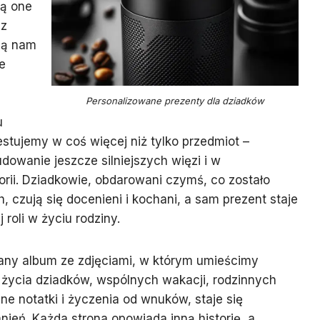
są one
cz
zą nam
łe
Personalizowane prezenty dla dziadków
u
stujemy w coś więcej niż tylko przedmiot –
owanie jeszcze silniejszych więzi i w
orii. Dziadkowie, obdarowani czymś, co zostało
h, czują się docenieni i kochani, a sam prezent staje
roli w życiu rodziny.
any album ze zdjęciami, w którym umieścimy
 życia dziadków, wspólnych wakacji, rodzinnych
ne notatki i życzenia od wnuków, staje się
eń. Każda strona opowiada inną historię, a