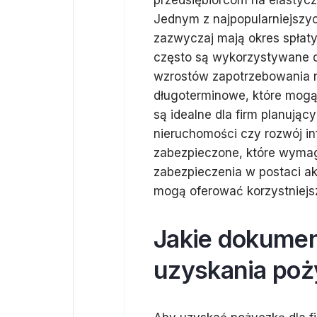
przedsiębiorcom na elastyc
Jednym z najpopularniejszyc
zazwyczaj mają okres spłaty
często są wykorzystywane 
wzrostów zapotrzebowania n
długoterminowe, które mogą 
są idealne dla firm planując
nieruchomości czy rozwój inf
zabezpieczone, które wymag
zabezpieczenia w postaci ak
mogą oferować korzystniejsz
Jakie dokumen
uzyskania poży