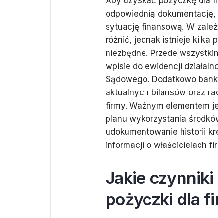
Aby uzyskać pożyczkę dla f
odpowiednią dokumentację, k
sytuację finansową. W zależ
różnić, jednak istnieje kil
niezbędne. Przede wszystkim
wpisie do ewidencji działaln
Sądowego. Dodatkowo banki 
aktualnych bilansów oraz rac
firmy. Ważnym elementem je
planu wykorzystania środków
udokumentowanie historii kr
informacji o właścicielach fi
Jakie czynniki
pożyczki dla f