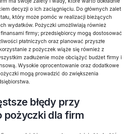
irm ma swoje zalety i wady, które warto dokładnie
iem decyzji o ich zaciągnięciu. Do głównych zalet
itału, który może pomóc w realizacji bieżących
ych wydatków. Pożyczki umożliwiają również
 finansami firmy; przedsiębiorcy mogą dostosować
liwości płatniczych oraz planować przyszłe
 korzystanie z pożyczek wiąże się również z
szystkim zadłużenie może obciążyć budżet firmy i
nansową. Wysokie oprocentowanie oraz dodatkowe
pożyczki mogą prowadzić do zwiększenia
siębiorstwa.
ęstsze błędy przy
o pożyczki dla firm