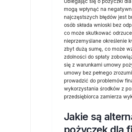
Ubiegając się o pożyczki dla
mogą wpłynąć na negatywne
najczęstszych błędów jest 
osób składa wnioski bez od
co może skutkować odrzuce
nieprzemyślane określenie k
zbyt dużą sumę, co może wz
zdolności do spłaty zobowią
się z warunkami umowy poży
umowy bez pełnego zrozumie
prowadzić do problemów fina
wykorzystania środków z po
przedsiębiorca zamierza wy
Jakie są alter
pożyczek dla f