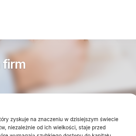
 firm
który zyskuje na znaczeniu w dzisiejszym świecie
w, niezależnie od ich wielkości, staje przed
óre wymagają szybkiego dostępu do kapitału.