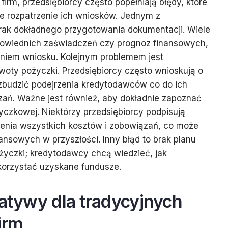
 firm, przedsiębiorcy często popełniają błędy, które
 rozpatrzenie ich wniosków. Jednym z
brak dokładnego przygotowania dokumentacji. Wiele
powiednich zaświadczeń czy prognoz finansowych,
niem wniosku. Kolejnym problemem jest
woty pożyczki. Przedsiębiorcy często wnioskują o
budzić podejrzenia kredytodawców co do ich
zań. Ważne jest również, aby dokładnie zapoznać
czkowej. Niektórzy przedsiębiorcy podpisują
nia wszystkich kosztów i zobowiązań, co może
nsowych w przyszłości. Inny błąd to brak planu
życzki; kredytodawcy chcą wiedzieć, jak
korzystać uzyskane fundusze.
natywy dla tradycyjnych
irm