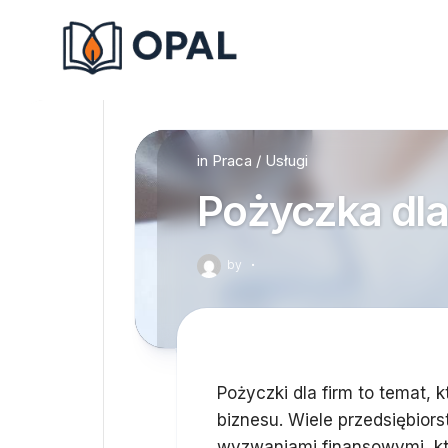
Skip
to
content
in
Praca
/
Usługi
Pożyczka dla
by
·
Pożyczki dla firm to temat, 
biznesu. Wiele przedsiębiorst
wyzwaniami finansowymi, kt