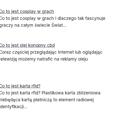
Co to jest cosplay w grach
Co to jest cosplay w grach i dlaczego tak fascynuje
graczy na całym świecie Świat…
Co to jest olej konopny cbd
Coraz częściej przeglądając Internet lub oglądając
telewizję możemy natrafić na reklamy oleju
Co to jest karta rfid?
Co to jest karta rfid? Plastikowa karta zbliżeniowa
niebędąca kartą płatniczą to element radiowej
identyfikacji…