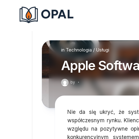
Skip
to
content
in
Technologia
/
Usługi
Apple Softwar
by
·
Nie da się ukryć, że sys
współczesnym rynku. Klienci
względu na pozytywne opin
konkurencyjnym systemem