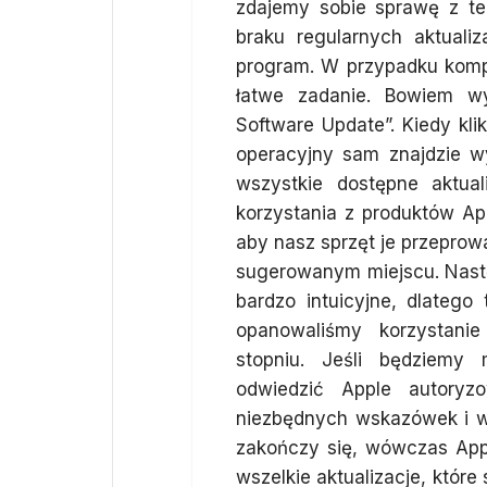
zdajemy sobie sprawę z te
braku regularnych aktualiz
program. W przypadku komp
łatwe zadanie. Bowiem wy
Software Update”. Kiedy k
operacyjny sam znajdzie wy
wszystkie dostępne aktua
korzystania z produktów Ap
aby nasz sprzęt je przeprow
sugerowanym miejscu. Następ
bardzo intuicyjne, dlateg
opanowaliśmy korzystani
stopniu. Jeśli będziemy
odwiedzić Apple autory
niezbędnych wskazówek i w
zakończy się, wówczas App
wszelkie aktualizacje, któr