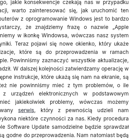
go, jakie konsekwencje czekają nas w przypadku
acji, warto zainteresować się, jak uruchomić ten
uterów z oprogramowanie Windows jest to bardzo
starczy, że znajdziemy frazę o nazwie „Apple
likniemy w ikonkę Windowsa, wówczas nasz system
niki. Teraz pojawi się nowe okienko, który ukaże
lizacje, które są do przeprowadzenia w ramach
ple. Powinniśmy zaznaczyć wszystkie aktualizacje,
adził. W dalszej kolejności zatwierdzamy operację w
ne instrukcje, które ukażą się nam na ekranie, są
o też nie powinniśmy mieć z tym problemów, o ile
e z urządzeń elektronicznych w podstawowym
 mieć jakiekolwiek problemy, wówczas możemy
zowany
serwis
, który z pewnością udzieli nam
ykona niektóre czynności za nas. Kiedy procedura
le Software Update samodzielne będzie sprawdzał
e są godne do przeprowadzenia. Nam natomiast będą