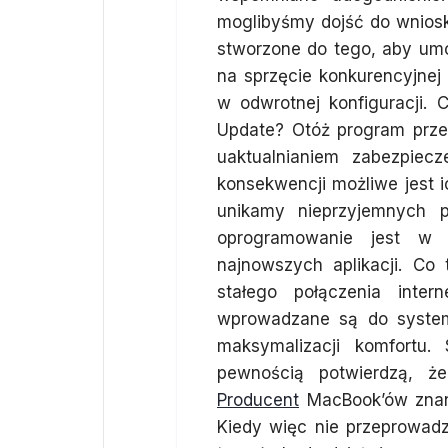
moglibyśmy dojść do wniosk
stworzone do tego, aby umoż
na sprzęcie konkurencyjne
w odwrotnej konfiguracji.
Update? Otóż program prze
uaktualnianiem zabezpie
konsekwencji możliwe jest i
unikamy nieprzyjemnych 
oprogramowanie jest w 
najnowszych aplikacji. C
stałego połączenia inte
wprowadzane są do system
maksymalizacji komfortu.
pewnością potwierdzą, że
Producent
MacBook’ów znany
Kiedy więc nie przeprowadz